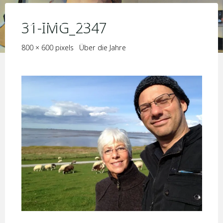
Skip
KIM JORIS BOSTRÖM
to
31-IMG_2347
content
Full
800 × 600
pixels
Über die Jahre
size