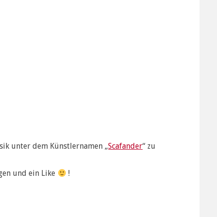
usik unter dem Künstlernamen „
Scafander
“ zu
lgen und ein Like
!