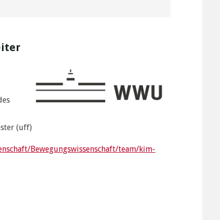
iter
des
ter (uff)
senschaft/Bewegungswissenschaft/team/kim-