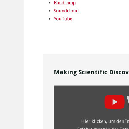
Bandcamp
Soundcloud
YouTube
Making Scientific Disco
Inhalt
von
YouTube
anzeigen
Hier klicken, um den I