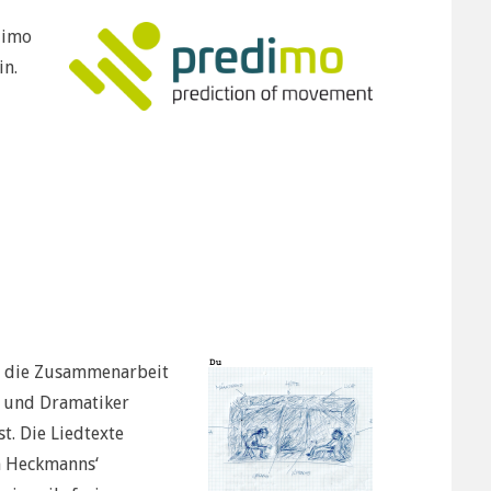
dimo
in.
s
ch die Zusammenarbeit
r und Dramatiker
t. Die Liedtexte
n Heckmanns‘