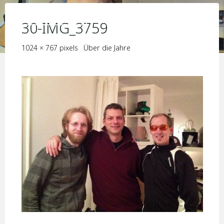
Skip
KIM JORIS BOSTRÖM
to
30-IMG_3759
content
Full
1024 × 767
pixels
Über die Jahre
size