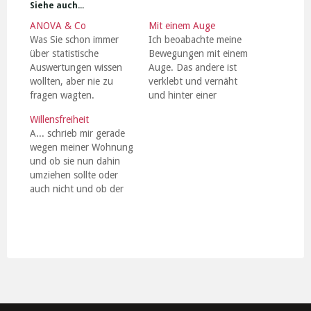
Siehe auch...
ANOVA & Co
Mit einem Auge
Was Sie schon immer
Ich beoabachte meine
über statistische
Bewegungen mit einem
Auswertungen wissen
Auge. Das andere ist
wollten, aber nie zu
verklebt und vernäht
fragen wagten.
und hinter einer
[Download]
Bandage versteckt.
Willensfreiheit
Immer wieder muß ich in
A... schrieb mir gerade
meinen Bewegungen
wegen meiner Wohnung
innehalten, damit sie mir
und ob sie nun dahin
nicht schon wieder
umziehen sollte oder
entgleiten. Es ist
auch nicht und ob der
vielleicht schon zu spät,
Saxofonist zu laut sein
das zu verändern, was
könnte oder auch nicht
mich den ganzen Tag
und ob sie überhaupt
begleitet. Ich wische…
umziehen sollte oder
auch nicht.
Abschliessend schrieb
sie dann: "Werde weiter
versuchen, mich zu