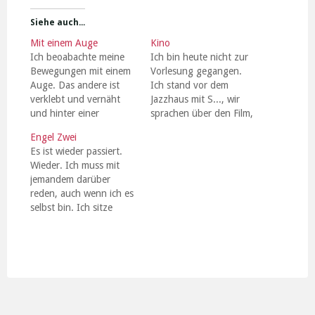
Siehe auch...
Mit einem Auge
Kino
Ich beoabachte meine
Ich bin heute nicht zur
Bewegungen mit einem
Vorlesung gegangen.
Auge. Das andere ist
Ich stand vor dem
verklebt und vernäht
Jazzhaus mit S..., wir
und hinter einer
sprachen über den Film,
Bandage versteckt.
den wir uns kurz zuvor
Engel Zwei
Immer wieder muß ich in
angesehen hatten. Es
Es ist wieder passiert.
meinen Bewegungen
gibt über diesen Film
Wieder. Ich muss mit
innehalten, damit sie mir
eigentlich nichts zu
jemandem darüber
nicht schon wieder
sagen. Und genau
reden, auch wenn ich es
entgleiten. Es ist
darüber haben wir
selbst bin. Ich sitze
vielleicht schon zu spät,
geredet. Ich finde es
wieder in der U-Bahn.
das zu verändern, was
wichtig, aus allem, wo
Ein schlechter Tag. Ich
mich den ganzen Tag
man seine…
schweige und brüte.
begleitet. Ich wische…
Sehe nicht viel um mich
herum. Am wenigsten
Lust habe ich auf
Aufregung, alles regt