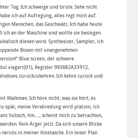
chter Tag. Ich schweige und brüte. Sehe nicht
abe ich auf Aufregung, alles regt mich auf.
igen Menschen, das Geschwätz. Ich habe heute
aß ich an der Maschine und wollte sie besiegen.
ikalisch dienen wird. Synthesizer, Sampler, ich
hpoppende Boxen mit unangenehmen
 version!“ Blue screen, der schwere
ul viagart(01), Register 993882A33912,
 Windows zurückzukehren. Ich kehre zurück und
it Walkman. Ich höre nicht, was sie hört, es
l zu spät, meine Verabredung wird platzen, ich
 ganz hübsch, hm…, scheint mich zu betrachten,
 werden. Kein Ärger jetzt. Da sich unsere Blicke
 nervös in meiner Knietasche. Ein leiser Plan