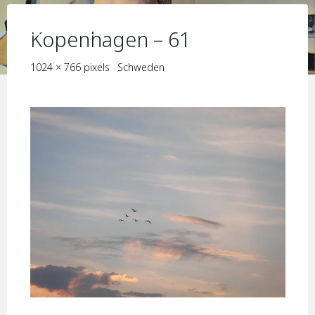
Skip
KIM JORIS BOSTRÖM
to
Kopenhagen – 61
content
Full
1024 × 766
pixels
Schweden
size