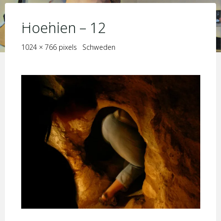
Skip
KIM JORIS BOSTRÖM
to
Hoehlen – 12
content
Full
1024 × 766
pixels
Schweden
size