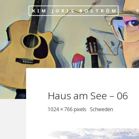
Skip
KIM JORIS BOSTRÖM
F
to
content
Haus am See – 06
Full
1024 × 766
pixels
Schweden
size