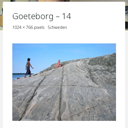
Skip
KIM JORIS BOSTRÖM
to
Goeteborg – 14
content
Full
1024 × 766
pixels
Schweden
size