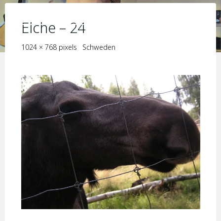
Skip
KIM JORIS BOSTRÖM
to
Elche – 24
content
Full
1024 × 768
pixels
Schweden
size