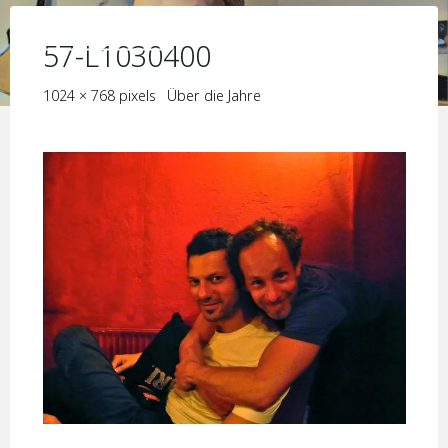
Skip
KIM JORIS BOSTRÖM
to
57-L1030400
content
Full
1024 × 768
pixels
Über die Jahre
size