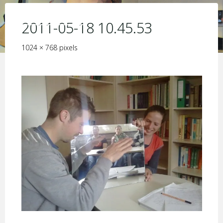
Skip
KIM JORIS BOSTRÖM
to
2011-05-18 10.45.53
content
Full
1024 × 768
pixels
size